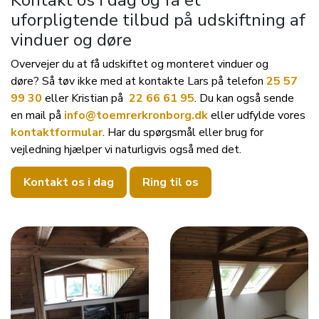
Kontakt os i dag og få et
uforpligtende tilbud på udskiftning af
vinduer og døre
Overvejer du at få udskiftet og monteret vinduer og
døre? Så tøv ikke med at kontakte Lars på telefon
25 57
99 30
eller Kristian på
22 66 61 95
. Du kan også sende
en mail på
info@toemrerkronborg.dk
eller udfylde vores
kontaktformular
. Har du spørgsmål eller brug for
vejledning hjælper vi naturligvis også med det.
Kontakt os i dag
Ring til os