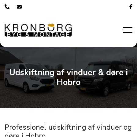
Gå
til
hovedindhold
Udskiftning af vinduer & døre i
Hobro
Professionel udskiftning af vinduer og
døre i Hobro