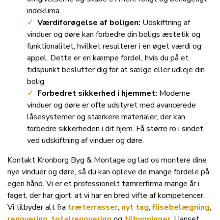
indeklima.
Værdiforøgelse af boligen:
Udskiftning af
vinduer og døre kan forbedre din boligs æstetik og
funktionalitet, hvilket resulterer i en øget værdi og
appel. Dette er en kæmpe fordel, hvis du på et
tidspunkt beslutter dig for at sælge eller udleje din
bolig.
Forbedret sikkerhed i hjemmet:
Moderne
vinduer og døre er ofte udstyret med avancerede
låsesystemer og stærkere materialer, der kan
forbedre sikkerheden i dit hjem. Få større ro i sindet
ved udskiftning af vinduer og døre.
Kontakt Kronborg Byg & Montage og lad os montere dine
nye vinduer og døre, så du kan opleve de mange fordele på
egen hånd. Vi er et professionelt tømrerfirma mange år i
faget, der har gjort, at vi har en bred vifte af kompetencer.
Vi tilbyder alt fra
træterrasser
,
nyt tag
,
flisebelægning
,
renovering
,
totalrenovering
og
tilbygninger
. Uanset